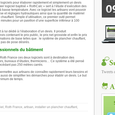
 logiciels pour élaborer rapidement et simplement un devis
mier logiciel baptisé « RothCalc » sert à l’étude d’exécution des
à basse température. Avec ce logiciel les artisans vont pouvoir
se et réglages hydrauliques ainsi que la quantité de matériel
 chauffant. Simple d’utilisation, ce premier outil permet
 minutes pour un pavillon d’une superficie inférieur à 100
 lui dédié à l’élaboration d’un devis. Il produit
 contenant le prix public, le prix net grossiste et enfin le prix
formations de base telles que : le système de plancher chauffant,
es pas de pose désirés.
fessionnels du bâtiment
e Roth France ces deux logiciels sont à destination des
eurs, bureaux d’études, thermiciens… Ce système a été pensé
excédant pas 250 mètres carrés.
Tweets
ent permettre aux artisans de connaître rapidement leurs besoins et
aussi de simplifier les démarches pour établir un devis. Le but
minimum de temps.
iel, Roth France, artisan, installer un plancher chauffant,