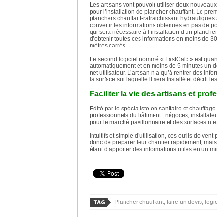
Les artisans vont pouvoir utiliser deux nouveaux
pour l’installation de plancher chauffant. Le pre
planchers chauffant-rafraichissant hydrauliques 
convertir les informations obtenues en pas de po
qui sera nécessaire à l’installation d’un plancher
d’obtenir toutes ces informations en moins de 30
mètres carrés.
Le second logiciel nommé « FastCalc » est quant à
automatiquement et en moins de 5 minutes un devis
net utilisateur. L’artisan n’a qu’à rentrer des in
la surface sur laquelle il sera installé et décrit l
Faciliter la vie des artisans et pro
Edité par le spécialiste en sanitaire et chauffag
professionnels du bâtiment : négoces, installat
pour le marché pavillonnaire et des surfaces n’
Intuitifs et simple d’utilisation, ces outils doiv
donc de préparer leur chantier rapidement, mais 
étant d’apporter des informations utiles en un 
Plancher chauffant, faire un devis, logic