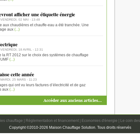
vront afficher une étiquette énergie
 VENDREDI, 02 MAI - 13:48
ie aux chaudières et chauffe-eau a été tranchée. Une
tage aux
(...)
lectrique
 VENDREDI, 18 AVRIL - 12:31
de la RT 2012 sur le choix des systèmes de chauffage
l’UMF
(...)
aisse cette année
 MARDI, 25 MARS - 11:23
 qui ont vu leurs factures d’électricité et de gaz
s aux
(...)
ies chauffage
|
Réglementation et financement
|
Economies d'énergie
|
Le coin des
Copyright ©2010-2026 Maison Chauffage Solution. Tous droits réservés