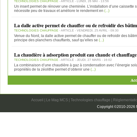
TECHNOLOGIES CHAUFFAGE
- ARTICLE - LUNDI, 26 MAI - 13:56
Un insert permet de rénover une cheminée. L’installation d’une caissette s
nécessite peu de travaux et améliore le rendement en
(...)
La dalle active permet de chauffer ou de refroidir des bâtim
TECHNOLOGIES CHAUFFAGE
- ARTICLE - VENDREDI, 25 AVRIL - 09:30
Venue du Nord, la dalle active permet de chauffer ou de refroidir des bâtim
principe des planchers chauffants, sauf qu’elles se
(...)
La chaudière à adsorption produit eau chaude et chauffage
TECHNOLOGIES CHAUFFAGE
- ARTICLE - JEUDI, 27 MARS - 16:02
La combinaison d’une chaudière à gaz à condensation avec l’énergie solai
propriétés de la zéolithe permet d’obtenir une
(...)
Accueil
|
Le Mag MCS
|
Technologies chauffage
|
Réglementatio
Copyright ©2010-2026 M