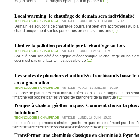
Majoritairement les Français optent pour la pompe à
(...)
Local warming: le chauffage de demain sera individualisé
TECHNOLOGIES CHAUFFAGE
- ARTICLE - LUNDI, 08 SEPTEMBRE - 12:46
Demain les solutions de chauffage pourraient bien être accrochées au plafo
chaud uniquement sur les personnes présentes dans une
(...)
Limiter la pollution produite par le chauffage au bois
TECHNOLOGIES CHAUFFAGE
- ARTICLE - LUNDI, 11 AOÛT - 11:59
Sollicité pour son côté écologique et économique, le chauffage au bois est 
ceci n’est pas une fatalité il est possible de
(...)
Les ventes de planchers chauffants/rafraîchissants basse t
en augmentation
TECHNOLOGIES CHAUFFAGE
- ARTICLE - MARDI, 15 JUILLET - 10:39
La pose de planchers chauffants/rafraîchissants est en augmentation selo
marché est boosté par les ventes de planchers de la marque
(...)
Pompes à chaleur géothermiques: Comment choisir la plus 
habitation?
TECHNOLOGIES CHAUFFAGE
- ARTICLE - LUNDI, 16 JUIN - 15:32
Le succès des pompes à chaleur géothermiques ne se dément pas. Les Fr
en plus vers cette solution car elle est écologique et
(...)
Transformer une cheminée classique en cheminée à foyer f