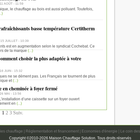
11 AOÛT - 11:59
que, le chauffage au bois est aussi polluant. Toutefois,
..)
rafraîchissants basse température Certitherm
 15 JUILLET - 10:39
ants est en augmentation selon le syndicat Cochebat. Ce
ers de la marque
(...)
mment choisir la plus adaptée à votre
16 JUIN - 15:32
es ne se dément pas. Les Français se tournent de plus
gique et
(...)
 en cheminée à foyer fermé
26 MAI - 13:56
installation d’une caissette sur un foyer ouvert
dement en
(...)
1
2
3
Suiv.
ies chauffage
|
Réglementation et financement
|
Economies d'énergie
|
Le coin des
Copyright ©2010-2026 Maison Chauffage Solution. Tous droits réservés