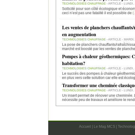
TECHNOLOGIES CHAUFFAGE
- ARTICLE - LUNDI, 
Sollicité pour son côté écologique et économi
ceci n’est pas une fatalité il est possible de
(.
Les ventes de planchers chauffants/
en augmentation
TECHNOLOGIES CHAUFFAGE
- ARTICLE - MARDI,
La pose de planchers chauffants/rafraîchiss
marché est boosté par les ventes de planch
Pompes à chaleur géothermiques: Co
habitation?
TECHNOLOGIES CHAUFFAGE
- ARTICLE - LUNDI, 
Le succès des pompes à chaleur géothermiqu
en plus vers cette solution car elle est écolo
Transformer une cheminée classique
TECHNOLOGIES CHAUFFAGE
- ARTICLE - LUNDI, 
Un insert permet de rénover une cheminée. L’
nécessite peu de travaux et améliore le ren
Accueil
|
Le Mag MCS
|
Technolog