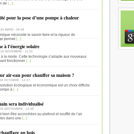
in de
(...)
lité pour la pose d’une pompe à chaleur
 24 MARS - 09:39
ique nécessite le savoir-faire et la rigueur de
age permet
(...)
 à l’énergie solaire
, 18 NOVEMBRE - 11:23
n à la mode. Cette technologie s’adapte aux nouveaux
ant fonctionner
(...)
ur air-eau pour chauffer sa maison ?
 06 OCTOBRE - 12:27
lution écologique et économique est un choix difficile.
 pompe à
(...)
ain sera individualisé
 08 SEPTEMBRE - 12:46
 bien être accrochées au plafond et soufflé de l’air
ntes dans une
(...)
 chauffage au bois