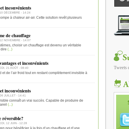
 et inconvénients
 10 DÉCEMBRE - 14:24
ompe à chaleur air-air. Cette solution revêt plusieurs
ème de chauffage
 12 NOVEMBRE - 14:07
stèmes, choisir un chauffage est devenu un véritable
 dire
(...)
avantages et inconvénients
Tweets
DI, 21 AOÛT - 08:40
d et de l’air froid tout en restant complètement invisible à
 et inconvénients
06 JUILLET - 14:41
rsible connaît un vrai succès. Capable de produire de
areil
(...)
 réversible?
DI, 12 JUIN - 12:28
en pour bénéficier à la fois d’un chauffage et d’une