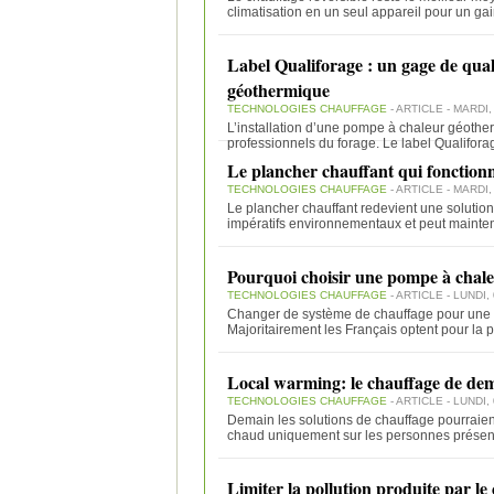
climatisation en un seul appareil pour un ga
Label Qualiforage : un gage de qua
géothermique
TECHNOLOGIES CHAUFFAGE
- ARTICLE - MARDI,
L’installation d’une pompe à chaleur géotherm
professionnels du forage. Le label Qualifor
Le plancher chauffant qui fonctionne
TECHNOLOGIES CHAUFFAGE
- ARTICLE - MARDI
Le plancher chauffant redevient une solutio
impératifs environnementaux et peut mainten
Pourquoi choisir une pompe à chale
TECHNOLOGIES CHAUFFAGE
- ARTICLE - LUNDI,
Changer de système de chauffage pour une so
Majoritairement les Français optent pour la
Local warming: le chauffage de dem
TECHNOLOGIES CHAUFFAGE
- ARTICLE - LUNDI,
Demain les solutions de chauffage pourraient
chaud uniquement sur les personnes prése
Limiter la pollution produite par le