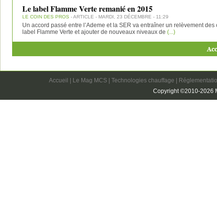
Le label Flamme Verte remanié en 2015
LE COIN DES PROS
- ARTICLE - MARDI, 23 DÉCEMBRE - 11:29
Un accord passé entre l’Ademe et la SER va entraîner un relèvement des cr
label Flamme Verte et ajouter de nouveaux niveaux de
(...)
Accueil
|
Le Mag MCS
|
Technologies chauffage
|
Réglementatio
Copyright ©2010-2026 M