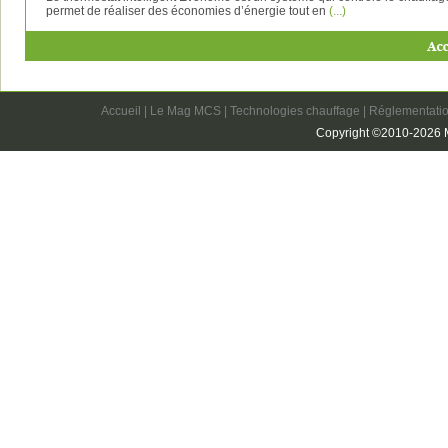
permet de réaliser des économies d’énergie tout en
(...)
Accueil
|
Le Mag MCS
|
Technologies chauffage
|
Réglementatio
Copyright ©2010-2026 M