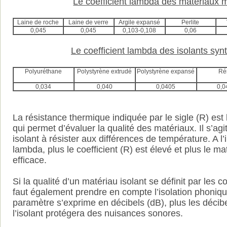
Le coefficient lambda des matériaux 
Laine de roche
Laine de verre
Argile expansé
Perlite
0,045
0,045
0,103-0,108
0,06
Le coefficient lambda des isolants syn
Polyuréthane
Polystyrène extrudé
Polystyrène expansé
Ré
0,034
0,040
0,0405
0,0
La résistance thermique indiquée par le sigle (R) est l
qui permet d’évaluer la qualité des matériaux. Il s’agi
isolant à résister aux différences de température. A l’
lambda, plus le coefficient (R) est élevé et plus le ma
efficace.
Si la qualité d’un matériau isolant se définit par les coe
faut également prendre en compte l’isolation phoniqu
paramètre s’exprime en décibels (dB), plus les décibe
l’isolant protégera des nuisances sonores.