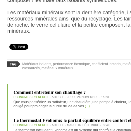
composent les matériaux isolants synthétiques.
Les matériaux minéraux sont la dernière catégorie, il
ressources minérales ainsi que du recyclage. Les lai
de roche, le verre cellulaire et la perlite composent l
minéraux.
Matériaux isolants, performance thermique, coefficient lambda, mat
biosourcés, matériaux minéraux
Comment entretenir son chauffage ?
ECONOMIES D\'ÉNERGIE
- ARTICLE - JEUDI, 26 NOVEMBRE - 15:58
Que vous possédiez un radiateur, une chaudière, une pompe à chaleur, l’
obligé pour prolonger la durée de vie de vos
(...)
Le thermostat Evohome: le parfait équilibre entre confort e
ECONOMIES D\'ÉNERGIE
- ARTICLE - MARDI, 02 DÉCEMBRE - 09:40
Le thermostat intelligent Evohome est un système qui contrôle le chauffage