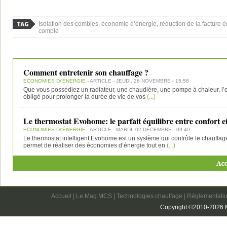
Isolation des combles, économie d’énergie, réduction de la facture é
comble
Comment entretenir son chauffage ?
ECONOMIES D\'ÉNERGIE
- ARTICLE - JEUDI, 26 NOVEMBRE - 15:58
Que vous possédiez un radiateur, une chaudière, une pompe à chaleur, l’
obligé pour prolonger la durée de vie de vos
(...)
Le thermostat Evohome: le parfait équilibre entre confort e
ECONOMIES D\'ÉNERGIE
- ARTICLE - MARDI, 02 DÉCEMBRE - 09:40
Le thermostat intelligent Evohome est un système qui contrôle le chauffage
permet de réaliser des économies d’énergie tout en
(...)
Accueil
|
Le Mag MCS
|
Technologies chauffage
|
Réglementatio
Copyright ©2010-2026 M