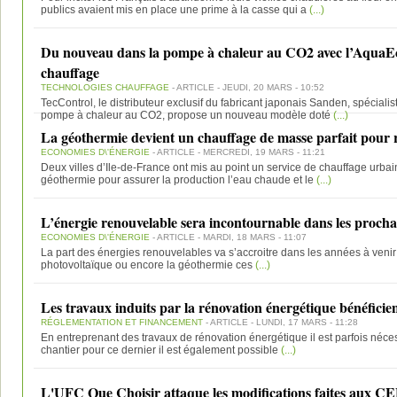
publics avaient mis en place une prime à la casse qui a
(...)
Du nouveau dans la pompe à chaleur au CO2 avec l’AquaEco
chauffage
TECHNOLOGIES CHAUFFAGE
- ARTICLE - JEUDI, 20 MARS - 10:52
TecControl, le distributeur exclusif du fabricant japonais Sanden, spécialis
pompe à chaleur au CO2, propose un nouveau modèle doté
(...)
La géothermie devient un chauffage de masse parfait pour r
ECONOMIES D\'ÉNERGIE
- ARTICLE - MERCREDI, 19 MARS - 11:21
Deux villes d’Ile-de-France ont mis au point un service de chauffage urbai
géothermie pour assurer la production l’eau chaude et le
(...)
L’énergie renouvelable sera incontournable dans les procha
ECONOMIES D\'ÉNERGIE
- ARTICLE - MARDI, 18 MARS - 11:07
La part des énergies renouvelables va s’accroitre dans les années à venir q
photovoltaïque ou encore la géothermie ces
(...)
Les travaux induits par la rénovation énergétique bénéfic
RÉGLEMENTATION ET FINANCEMENT
- ARTICLE - LUNDI, 17 MARS - 11:28
En entreprenant des travaux de rénovation énergétique il est parfois néces
chantier pour ce dernier il est également possible
(...)
L'UFC Que Choisir attaque les modifications faites aux C