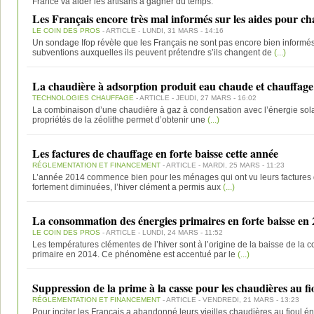
France va aider les artisans à gagner du temps.
Les Français encore très mal informés sur les aides pour c
LE COIN DES PROS
- ARTICLE - LUNDI, 31 MARS - 14:16
Un sondage Ifop révèle que les Français ne sont pas encore bien informés 
subventions auxquelles ils peuvent prétendre s’ils changent de
(...)
La chaudière à adsorption produit eau chaude et chauffage
TECHNOLOGIES CHAUFFAGE
- ARTICLE - JEUDI, 27 MARS - 16:02
La combinaison d’une chaudière à gaz à condensation avec l’énergie solai
propriétés de la zéolithe permet d’obtenir une
(...)
Les factures de chauffage en forte baisse cette année
RÉGLEMENTATION ET FINANCEMENT
- ARTICLE - MARDI, 25 MARS - 11:23
L’année 2014 commence bien pour les ménages qui ont vu leurs factures d’
fortement diminuées, l’hiver clément a permis aux
(...)
La consommation des énergies primaires en forte baisse en
LE COIN DES PROS
- ARTICLE - LUNDI, 24 MARS - 11:52
Les températures clémentes de l’hiver sont à l’origine de la baisse de la
primaire en 2014. Ce phénomène est accentué par le
(...)
Suppression de la prime à la casse pour les chaudières au fi
RÉGLEMENTATION ET FINANCEMENT
- ARTICLE - VENDREDI, 21 MARS - 13:23
Pour inciter les Français a abandonné leurs vieilles chaudières au fioul é