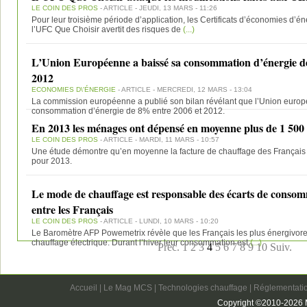
LE COIN DES PROS
- ARTICLE - JEUDI, 13 MARS - 11:26
Pour leur troisième période d’application, les Certificats d’économies d’én
l’UFC Que Choisir avertit des risques de
(...)
L’Union Européenne a baissé sa consommation d’énergie d
2012
ECONOMIES D\'ÉNERGIE
- ARTICLE - MERCREDI, 12 MARS - 13:04
La commission européenne a publié son bilan révélant que l’Union europé
consommation d’énergie de 8% entre 2006 et 2012.
En 2013 les ménages ont dépensé en moyenne plus de 1 500
LE COIN DES PROS
- ARTICLE - MARDI, 11 MARS - 10:57
Une étude démontre qu’en moyenne la facture de chauffage des Français 
pour 2013.
Le mode de chauffage est responsable des écarts de consom
entre les Français
LE COIN DES PROS
- ARTICLE - LUNDI, 10 MARS - 10:20
Le Baromètre AFP Powemetrix révèle que les Français les plus énergivor
chauffage électrique. Durant l’hiver leur consommation est
(...)
Prec.
1
2
3
4
5
6
7
8
9
10
Suiv.
Accueil
|
Le Mag MCS
|
Technologies chauffage
|
Réglementatio
Copyright ©2010-2026 M